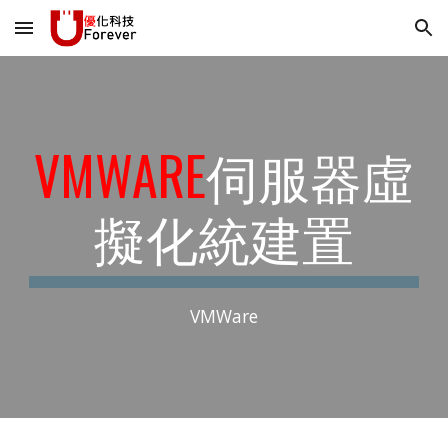
Skip to main content
Skip to navigation
VMWARE
伺服器虛
擬化統建置
VMWare