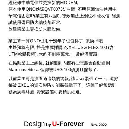
經報修中華電信並更換新的MODEM,
原本使用QNO俠諾QVF8073
防火牆
, 不明原因無法使用中
華電信固定IP(
業主有八固I)
, 導致無法上網也不能收信. 經測
試使用備用防火牆
後
都正常
.
故建議業主更換防火牆設備.
業主
算一算
QNO
也用
十幾年
了也值得了, 就換掉吧.
由於預算有限, 於是推薦採購 ZyXEL USG FLEX 100 (含
UTM軟體授權),
大約不到兩萬元, 非常經濟實惠.
在協助
業主
上線後, 就偵測到內部有些電腦會自動連到
Malicious Sites.. 但都被USG 100
偵測且
攔截了.
以前業主可是沒看過這類的警報, 讓User緊張了一下, 還好
都被 ZXEL 的資安聯防功能攔截擋下了! 這陣子經常聽到
勒索病毒肆虐,
資安設備可要精挑細選,
Design
U
-Forever
by
Nov. 2022