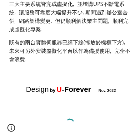
三大主要系統皆完成虛擬化, 並增購UPS不斷電系
統, 讓服務可靠度大幅提升不少
,
期間遇到辦公室合
併, 網路架構變更,
但仍順利解決業主問題, 順利完
成虛擬化專案.
既有的兩台實體伺服器已經下線(擺放於機櫃下方),
未來可另外安裝虛擬化平台以作為備援使用, 完全不
會浪費
.
Design
U
-Forever
by
Nov. 2022