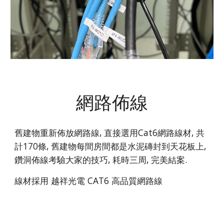
網路佈線
舊建物重新佈放網路線, 直接選用Cat6網路線材, 共
計170條, 舊建物每間房間都是水泥磚封到天花板上,
鑽洞佈線考驗大家的技巧, 耗時三周, 完美結案.
線材採用 越祥光電 CAT6 高品質網路線