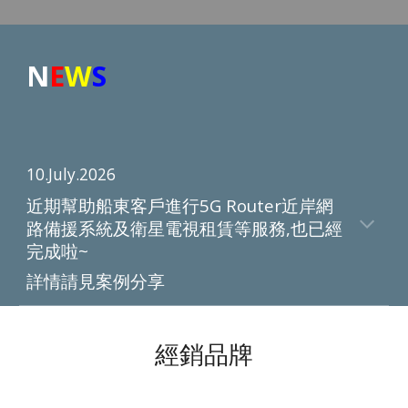
N
E
W
S
10
.
July
.202
6
近期幫助船東客戶進行5G Router近岸網
路備援系統及衛星電視租賃等服務,也已經
完成啦~
詳情請見案例分享
經銷品牌