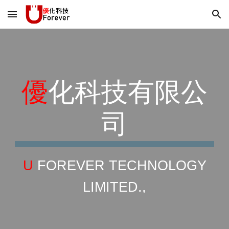
Skip to main content
Skip to navigation
優
化科技有限公
司
U
FOREVER TECHNOLOGY
LIMITED.,