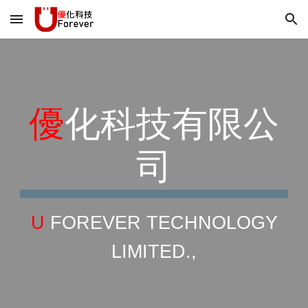
Skip to main content
Skip to navigation
優
化科技有限公
司
U
FOREVER TECHNOLOGY
LIMITED.,