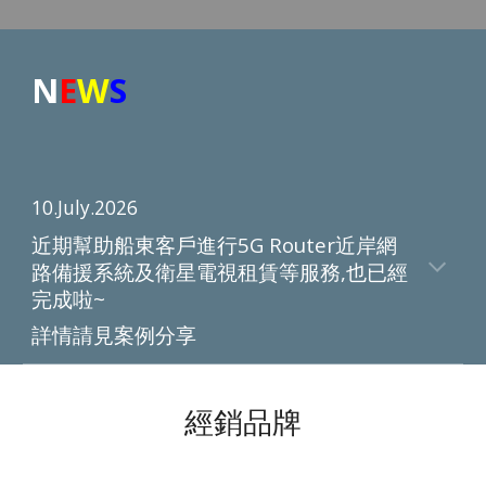
N
E
W
S
10
.
July
.202
6
近期幫助船東客戶進行5G Router近岸網
路備援系統及衛星電視租賃等服務,也已經
完成啦~
詳情請見案例分享
經銷品牌